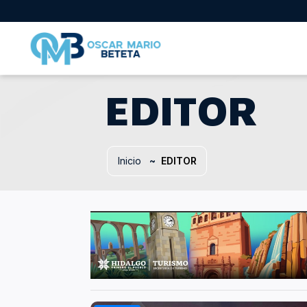
EDITOR
Nacional
Inicio
EDITOR
En los tiempos de la radio
Entrevistas
Internacional
Deportes
Columnas invitadas