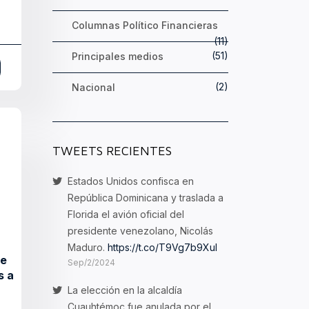
Columnas Político Financieras
(11)
(51)
Principales medios
(2)
Nacional
TWEETS RECIENTES
Estados Unidos confisca en
República Dominicana y traslada a
Florida el avión oficial del
presidente venezolano, Nicolás
Maduro.
https://t.co/T9Vg7b9XuI
de
Sep/2/2024
s a
La elección en la alcaldía
Cuauhtémoc fue anulada por el