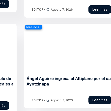
más
Leer más
EDITOR
•
Agosto 7, 2026
Nacional
olo de
Ángel Aguirre ingresa al Altiplano por el c
cales a
Ayotzinapa
Leer más
EDITOR
•
Agosto 7, 2026
más