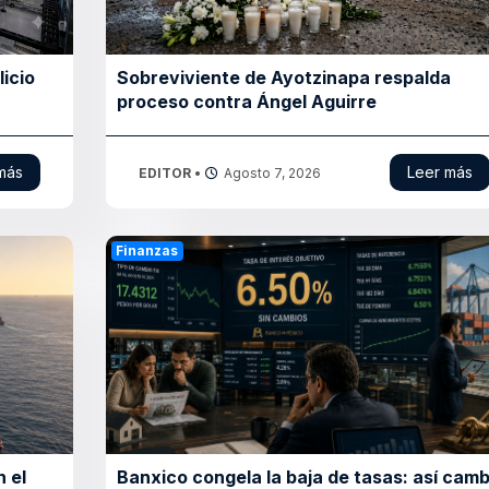
licio
Sobreviviente de Ayotzinapa respalda
proceso contra Ángel Aguirre
más
Leer más
EDITOR
•
Agosto 7, 2026
Finanzas
 el
Banxico congela la baja de tasas: así camb