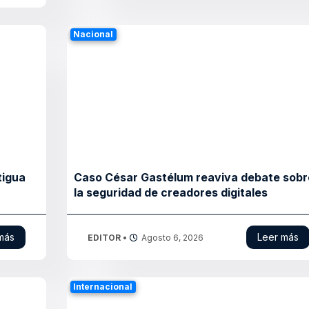
Nacional
tigua
Caso César Gastélum reaviva debate sobr
la seguridad de creadores digitales
más
Leer más
EDITOR
•
Agosto 6, 2026
Internacional