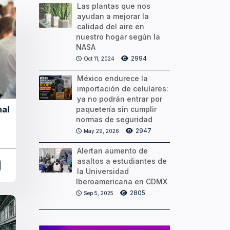
Las plantas que nos
ayudan a mejorar la
calidad del aire en
nuestro hogar según la
NASA
2994
Oct 11, 2024
México endurece la
importación de celulares:
ya no podrán entrar por
nal
paquetería sin cumplir
normas de seguridad
2947
May 29, 2026
Alertan aumento de
asaltos a estudiantes de
la Universidad
Iberoamericana en CDMX
2805
Sep 5, 2025