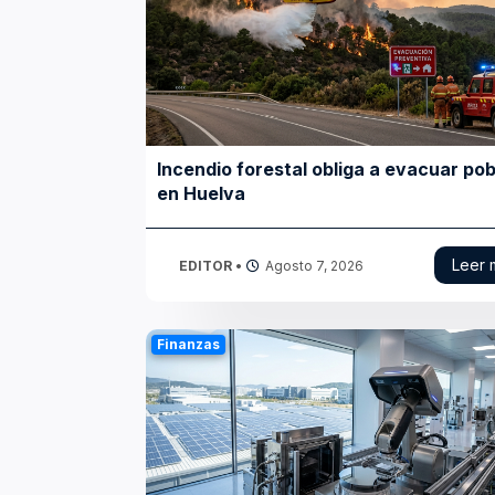
Incendio forestal obliga a evacuar po
en Huelva
Leer 
EDITOR
•
Agosto 7, 2026
Finanzas