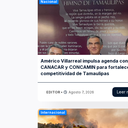
Finanzas
Nacional
Atrapados en las Redes
Columnas Político Financieras
Principales medios
Nacional
Américo Villarreal impulsa agenda con
CANACAR y CONCAMIN para fortalece
competitividad de Tamaulipas
Leer 
EDITOR
•
Agosto 7, 2026
Internacional