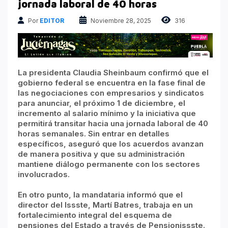
Atrapados en las Redes
jornada laboral de 40 horas
Columnas Político Financieras
Por
EDITOR
Noviembre 28, 2025
316
Principales medios
Nacional
La presidenta Claudia Sheinbaum confirmó que el
gobierno federal se encuentra en la fase final de
las negociaciones con empresarios y sindicatos
para anunciar, el próximo 1 de diciembre, el
incremento al salario mínimo y la iniciativa que
permitirá transitar hacia una jornada laboral de 40
horas semanales. Sin entrar en detalles
específicos, aseguró que los acuerdos avanzan
de manera positiva y que su administración
mantiene diálogo permanente con los sectores
involucrados.
En otro punto, la mandataria informó que el
director del Issste, Martí Batres, trabaja en un
fortalecimiento integral del esquema de
pensiones del Estado a través de Pensionissste.