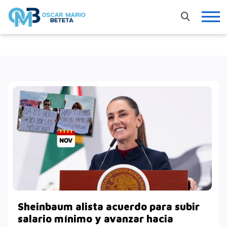
Nacional
En los tiempos de la radio
Entrevistas
Internacional
Deportes
Columnas invitadas
Sheinbaum alista acuerdo para subir
Finanzas
salario mínimo y avanzar hacia