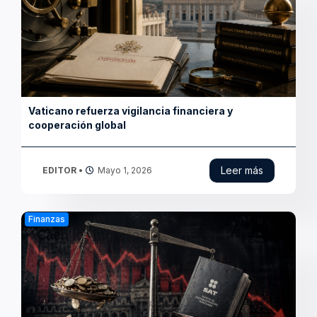
Recaudación fiscal tropieza y enciende alerta
sobre crecimiento
Leer más
EDITOR
•
Abril 30, 2026
Nacional
FGR indaga finanzas de Samuel García