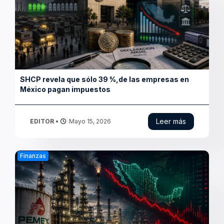
Pemex vuelve a encender alertas financieras por
presión sobre la deuda mexicana
Leer más
EDITOR
•
Mayo 14, 2026
Finanzas
Pensiones y deuda pública alcanzan niveles récord