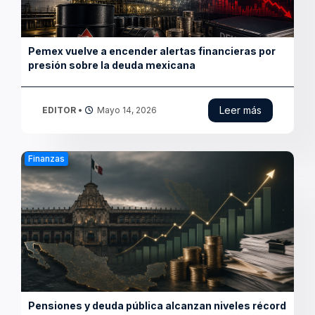
en México
Leer más
EDITOR
•
Mayo 7, 2026
Nacional
Detectan transferencias por 240 mdp ligadas a
hijos de Rocha Moya
Leer más
EDITOR
•
Mayo 5, 2026