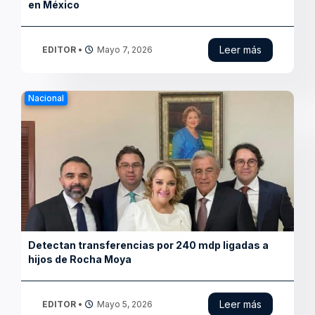
Finanzas
Estados priorizan deuda sobre inversión pública
Leer más
EDITOR
•
Mayo 4, 2026
Internacional