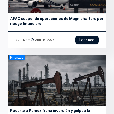
economía
Leer más
EDITOR
•
Abril 14, 2026
Finanzas
Tren Maya gasta casi ocho veces más de lo que
ingresa en 2025
Leer más
EDITOR
•
Marzo 31, 2026