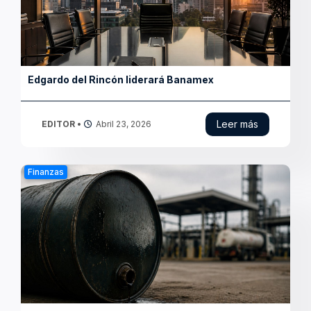
Huachicol fiscal golpea ingresos públicos
Leer más
EDITOR
•
Abril 22, 2026
Finanzas
Subsidio a combustibles presiona finanzas
públicas
Leer más
EDITOR
•
Abril 21, 2026