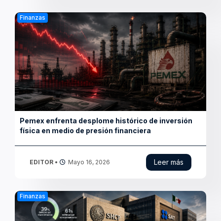
SHCP revela que sólo 39 %,de las empresas en
México pagan impuestos
Leer más
EDITOR
•
Mayo 15, 2026
Finanzas