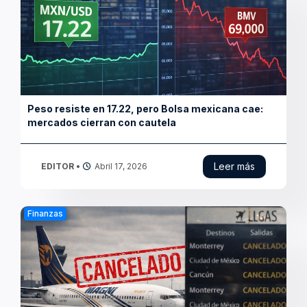
AFAC suspende operaciones de Magnicharters por
riesgo financiero
Leer más
EDITOR
•
Abril 15, 2026
Finanzas
Recorte a Pemex frena inversión y golpea la