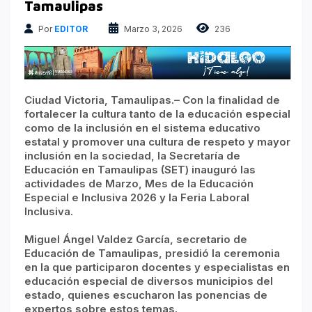
Atrapados en las Redes
Tamaulipas
Columnas Político Financieras
Por
EDITOR
Marzo 3, 2026
236
Principales medios
Nacional
Ciudad Victoria, Tamaulipas.– Con la finalidad de
fortalecer la cultura tanto de la educación especial
como de la inclusión en el sistema educativo
estatal y promover una cultura de respeto y mayor
inclusión en la sociedad, la Secretaría de
Educación en Tamaulipas (SET) inauguró las
actividades de Marzo, Mes de la Educación
Especial e Inclusiva 2026 y la Feria Laboral
Inclusiva.
Miguel Ángel Valdez García, secretario de
Educación de Tamaulipas, presidió la ceremonia
en la que participaron docentes y especialistas en
educación especial de diversos municipios del
estado, quienes escucharon las ponencias de
expertos sobre estos temas.