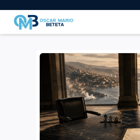
Nacional
En los tiempos de la radio
Entrevistas
Internacional
Deportes
Columnas invitadas