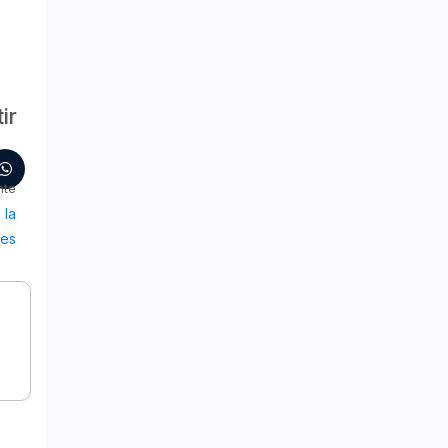
ir
nte
 la
les