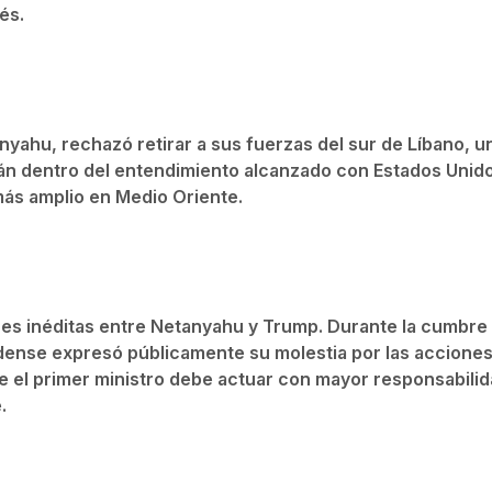
nés.
anyahu, rechazó retirar a sus fuerzas del sur de Líbano, u
rán dentro del entendimiento alcanzado con Estados Unid
más amplio en Medio Oriente.
ones inéditas entre Netanyahu y Trump. Durante la cumbre
dense expresó públicamente su molestia por las accione
que el primer ministro debe actuar con mayor responsabili
e.