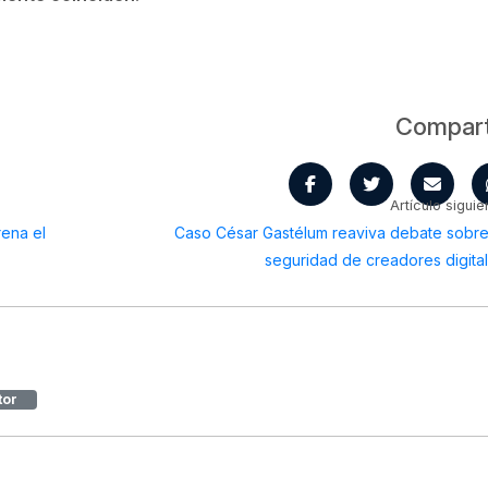
Compart
Artículo siguie
rena el
Caso César Gastélum reaviva debate sobre
seguridad de creadores digita
tor