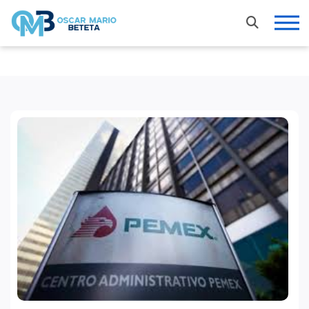
Nacional
En los tiempos de la radio
Entrevistas
Internacional
Deportes
Columnas invitadas
Finanzas