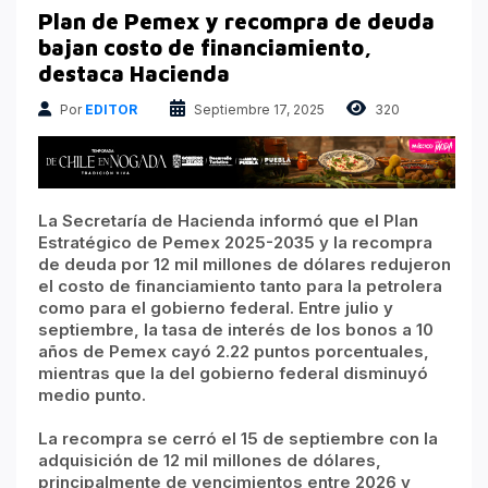
Atrapados en las Redes
Plan de Pemex y recompra de deuda
Columnas Político Financieras
bajan costo de financiamiento,
destaca Hacienda
Principales medios
Por
EDITOR
Septiembre 17, 2025
320
Nacional
La Secretaría de Hacienda informó que el Plan
Estratégico de Pemex 2025-2035 y la recompra
de deuda por 12 mil millones de dólares redujeron
el costo de financiamiento tanto para la petrolera
como para el gobierno federal. Entre julio y
septiembre, la tasa de interés de los bonos a 10
años de Pemex cayó 2.22 puntos porcentuales,
mientras que la del gobierno federal disminuyó
medio punto.
La recompra se cerró el 15 de septiembre con la
adquisición de 12 mil millones de dólares,
principalmente de vencimientos entre 2026 y