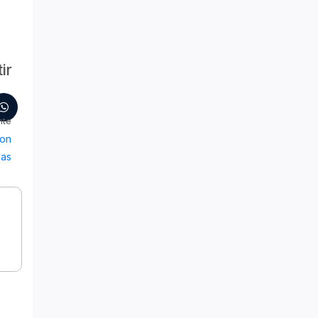
ir
nte
con
pas