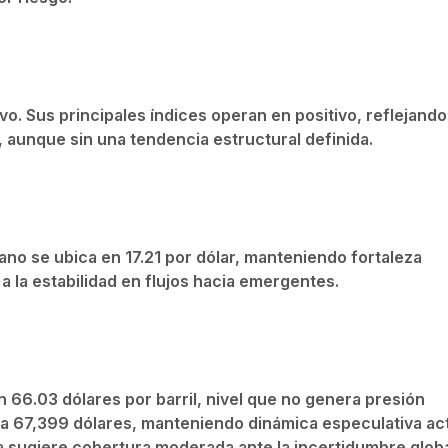
o. Sus principales índices operan en positivo, reflejando
, aunque sin una tendencia estructural definida.
no se ubica en 17.21 por dólar, manteniendo fortaleza
y a la estabilidad en flujos hacia emergentes.
n 66.03 dólares por barril, nivel que no genera presión
anza 67,399 dólares, manteniendo dinámica especulativa act
a sugiere cobertura moderada ante la incertidumbre globa