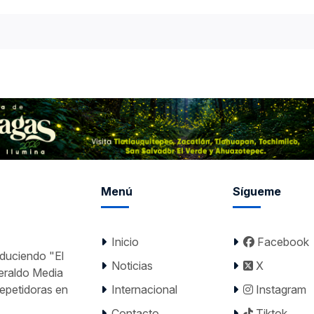
Menú
Sígueme
Inicio
Facebook
nduciendo "El
Noticias
X
Heraldo Media
epetidoras en
Internacional
Instagram
Contacto
Tiktok