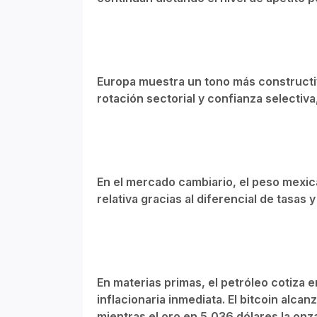
Europa muestra un tono más constructiv
rotación sectorial y confianza selectiva
En el mercado cambiario, el peso mexica
relativa gracias al diferencial de tasas 
En materias primas, el petróleo cotiza e
inflacionaria inmediata. El bitcoin alc
mientras el oro en 5,036 dólares la onz