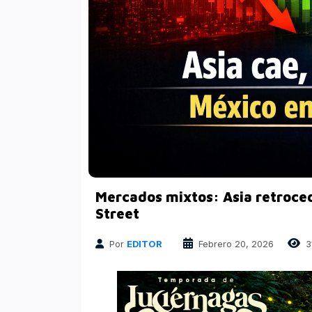
Finanzas
Atrapados en las Redes
Columnas Político Financieras
Principales medios
Nacional
Mercados mixtos: Asia retroced
Street
Por
EDITOR
Febrero 20, 2026
3