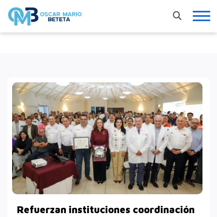
Nacional
En los tiempos de la radio
Entrevistas
Internacional
Deportes
Columnas invitadas
Finanzas
Refuerzan instituciones coordinación