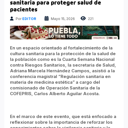
Atrapados en las Redes
sanitaria para proteger salud de
pacientes
Columnas Político Financieras
Por
EDITOR
Mayo 15, 2026
221
Principales medios
Nacional
En un espacio orientado al fortalecimiento de la
cultura sanitaria para la protección de la salud de
la población como es la Cuarta Semana Nacional
contra Riesgos Sanitarios, la secretaria de Salud,
Adriana Marcela Hernández Campos, asistió a la
conferencia magistral “Regulación sanitaria en
materia de medicina estética” a cargo del
comisionado de Operación Sanitaria de la
COFEPRIS, Carlos Alberto Aguilar Acosta.
En el marco de este evento, que está enfocado a
reflexionar sobre la importancia de reforzar los
conocimientos sobre la vigilancia sanitaria y la