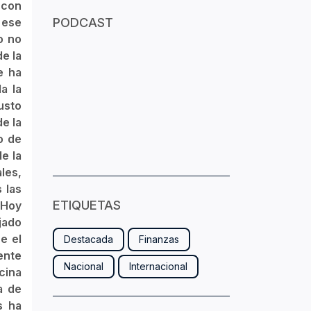
 con
 ese
PODCAST
o no
e la
e ha
a la
usto
e la
o de
de la
les,
 las
ETIQUETAS
 Hoy
jado
e el
Destacada
Finanzas
ente
Nacional
Internacional
cina
a de
s ha