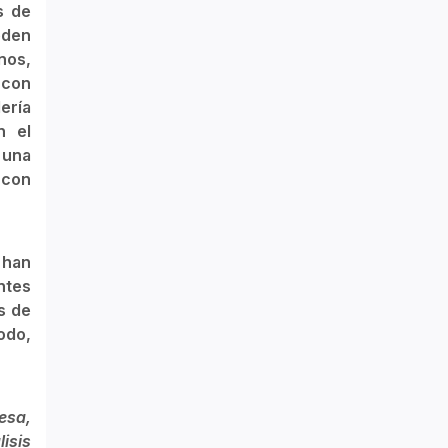
s de
eden
nos,
 con
lería
n el
 una
 con
 han
ntes
s de
odo,
esa,
isis