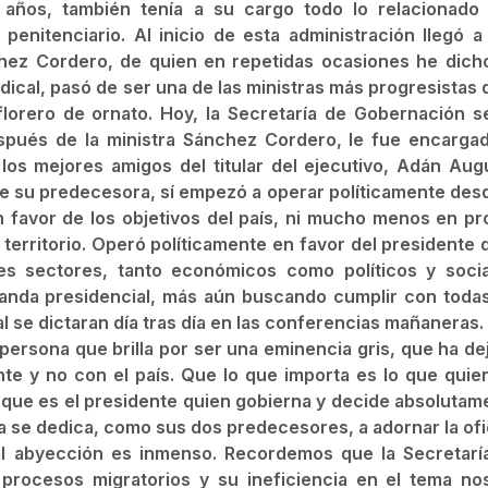
 años, también tenía a su cargo todo lo relacionado
penitenciario. Al inicio de esta administración llegó a
chez Cordero, de quien en repetidas ocasiones he dich
ical, pasó de ser una de las ministras más progresistas d
 florero de ornato. Hoy, la Secretaría de Gobernación s
spués de la ministra Sánchez Cordero, le fue encargad
los mejores amigos del titular del ejecutivo, Adán Aug
e su predecesora, sí empezó a operar políticamente desd
 favor de los objetivos del país, ni mucho menos en pr
l territorio. Operó políticamente en favor del presidente 
es sectores, tanto económicos como políticos y socia
 banda presidencial, más aún buscando cumplir con todas
l se dictaran día tras día en las conferencias mañaneras.
 persona que brilla por ser una eminencia gris, que ha de
nte y no con el país. Que lo que importa es lo que quier
e; que es el presidente quien gobierna y decide absolutam
la se dedica, como sus dos predecesores, a adornar la ofi
al abyección es inmenso. Recordemos que la Secretarí
procesos migratorios y su ineficiencia en el tema no