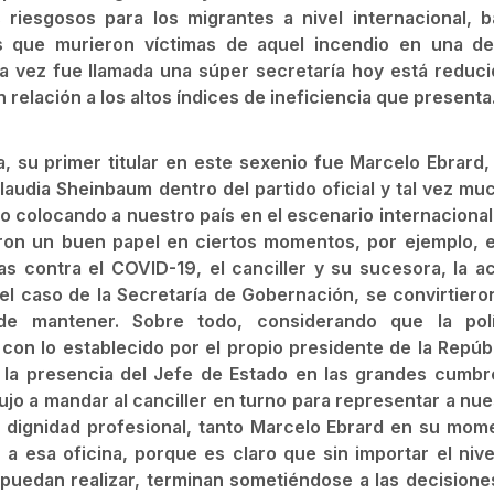
riesgosos para los migrantes a nivel internacional, b
es que murieron víctimas de aquel incendio en una de
a vez fue llamada una súper secretaría hoy está reduci
relación a los altos índices de ineficiencia que presenta
ía, su primer titular en este sexenio fue Marcelo Ebrard,
laudia Sheinbaum dentro del partido oficial y tal vez mu
o colocando a nuestro país en el escenario internacional.
aron un buen papel en ciertos momentos, por ejemplo, e
s contra el COVID-19, el canciller y su sucesora, la ac
en el caso de la Secretaría de Gobernación, se convirtiero
de mantener. Sobre todo, considerando que la polí
 con lo establecido por el propio presidente de la Repúbl
 y la presencia del Jefe de Estado en las grandes cumbr
ujo a mandar al canciller en turno para representar a nue
e dignidad profesional, tanto Marcelo Ebrard en su mom
a esa oficina, porque es claro que sin importar el nive
 puedan realizar, terminan sometiéndose a las decisione