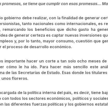
n promesas, se tiene que cumplir con esas promesas… Ma
o gobierno debe realizar, con la finalidad de generar cer
ersionistas, tanto nacionales como internacionales, es re
s, remarcando los beneficios que dicho gasto ha gene
a idea de generar certeza es captar nuevas inversiones qu
pleos y, por lo tanto, mayor consumo, cuestión que ge
r el proceso de desarrollo económico.
 es importante hacer un corte a tan solo ocho meses de
er cómo le ha ido. Para hacer más sencillo este análi
a de las Secretarías de Estado. Esas donde los titulares
 unos floreros.
ncargada de la política interna del país, es decir, tiene ba
o con todos los sectores económicos, políticos y sociales
n las diferentes fuerzas políticas y los gobiernos estata