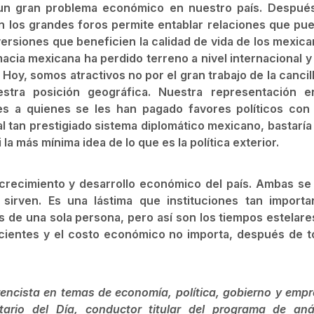
o un gran problema económico en nuestro país. Despué
en los grandes foros permite entablar relaciones que pu
versiones que beneficien la calidad de vida de los mexica
macia mexicana ha perdido terreno a nivel internacional y
. Hoy, somos atractivos no por el gran trabajo de la cancil
stra posición geográfica. Nuestra representación e
es a quienes se les han pagado favores políticos con
al tan prestigiado sistema diplomático mexicano, bastaría
 la más mínima idea de lo que es la política exterior.
 crecimiento y desarrollo económico del país. Ambas se
irven. Es una lástima que instituciones tan importa
 de una sola persona, pero así son los tiempos estelare
ficientes y el costo económico no importa, después de t
erencista en temas de economía, política, gobierno y empr
tario del Día, conductor titular del programa de anál