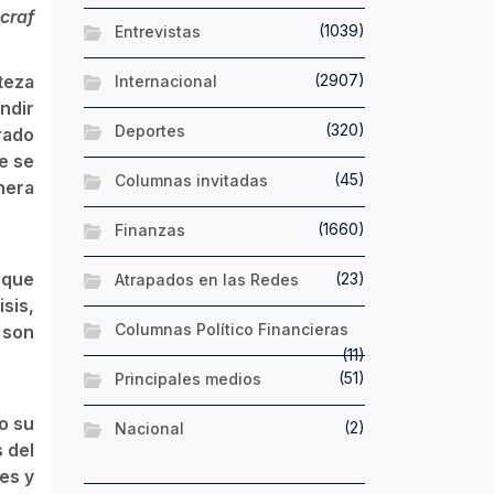
craf
(1039)
Entrevistas
teza
(2907)
Internacional
ndir
(320)
Deportes
rado
e se
(45)
Columnas invitadas
nera
(1660)
Finanzas
 que
(23)
Atrapados en las Redes
sis,
Columnas Político Financieras
 son
(11)
(51)
Principales medios
jo su
(2)
Nacional
 del
les y