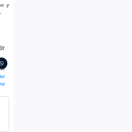
no y
.
ir
nte
del
tal