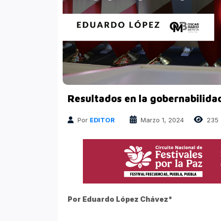
Finanzas
Atrapados en las Redes
Columnas Político Financieras
Principales medios
Nacional
Resultados en la gobernabilidad 
Por
EDITOR
Marzo 1, 2024
235
Por Eduardo López Chávez*