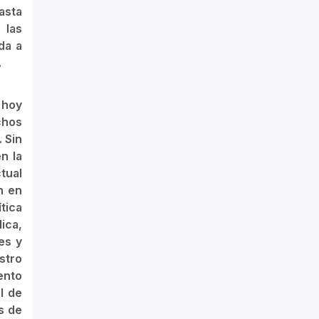
asta
 las
da a
.
 hoy
chos
 Sin
n la
tual
n en
tica
ica,
es y
stro
ento
l de
s de