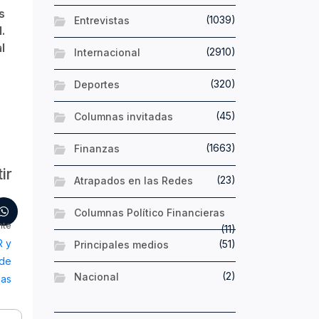
s
(1039)
Entrevistas
.
l
(2910)
Internacional
(320)
Deportes
(45)
Columnas invitadas
(1663)
Finanzas
ir
(23)
Atrapados en las Redes
Columnas Político Financieras
nte
(11)
R y
(51)
Principales medios
 de
(2)
Nacional
pas