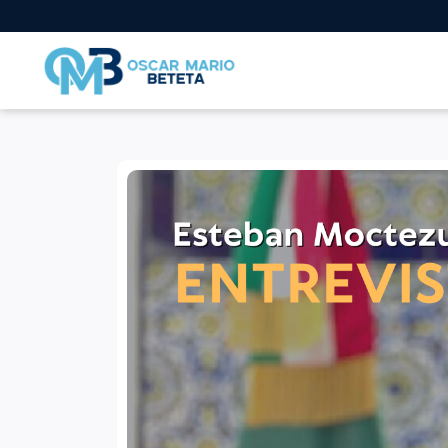
Nacional
En los tiempos de la radio
Entrevistas
Internacional
Deportes
Columnas invitadas