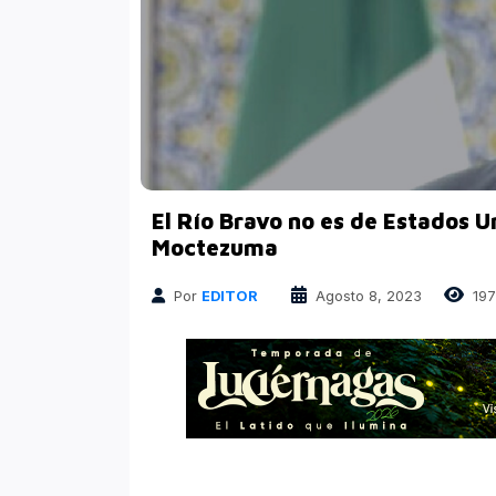
Finanzas
Atrapados en las Redes
Columnas Político Financieras
Principales medios
Nacional
El Río Bravo no es de Estados U
Moctezuma
Por
EDITOR
Agosto 8, 2023
197