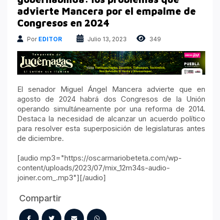
Atrapados en las Redes
advierte Mancera por el empalme de
Columnas Político Financieras
Congresos en 2024
Principales medios
Por
EDITOR
Julio 13, 2023
349
Nacional
El senador Miguel Ángel Mancera advierte que en
agosto de 2024 habrá dos Congresos de la Unión
operando simultáneamente por una reforma de 2014.
Destaca la necesidad de alcanzar un acuerdo político
para resolver esta superposición de legislaturas antes
de diciembre.
[audio mp3="https://oscarmariobeteta.com/wp-
content/uploads/2023/07/mix_12m34s-audio-
joiner.com_.mp3"][/audio]
Compartir