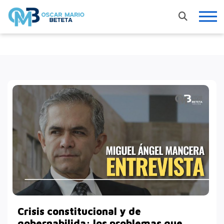
Nacional
En los tiempos de la radio
Entrevistas
Internacional
Deportes
Columnas invitadas
Finanzas
Crisis constitucional y de
gobernabilida: los problemas que