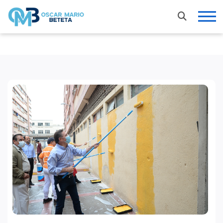
Nacional
En los tiempos de la radio
Entrevistas
Internacional
Deportes
Columnas invitadas
Finanzas