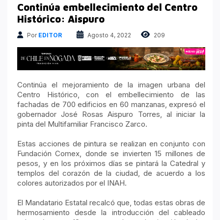
Atrapados en las Redes
Continúa embellecimiento del Centro
Columnas Político Financieras
Histórico: Aispuro
Principales medios
Por
EDITOR
Agosto 4, 2022
209
Nacional
Continúa el mejoramiento de la imagen urbana del
Centro Histórico, con el embellecimiento de las
fachadas de 700 edificios en 60 manzanas, expresó el
gobernador José Rosas Aispuro Torres, al iniciar la
pinta del Multifamiliar Francisco Zarco.
Estas acciones de pintura se realizan en conjunto con
Fundación Comex, donde se invierten 15 millones de
pesos, y en los próximos días se pintará la Catedral y
templos del corazón de la ciudad, de acuerdo a los
colores autorizados por el INAH.
El Mandatario Estatal recalcó que, todas estas obras de
hermosamiento desde la introducción del cableado