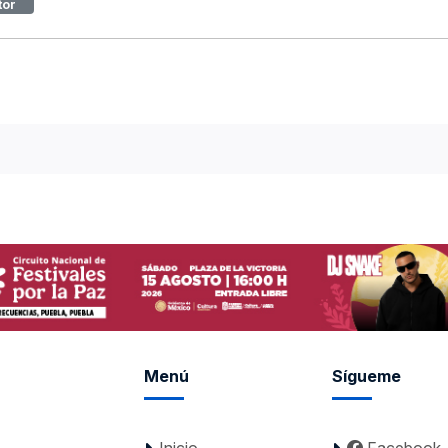
tor
Menú
Sígueme