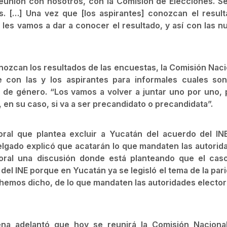
reunión con nosotros, con la Comisión de Elecciones. Se
. […] Una vez que [los aspirantes] conozcan el result
es vamos a dar a conocer el resultado, y así con las n
ozcan los resultados de las encuestas, la Comisión Naci
 con las y los aspirantes para informales cuales son
d de género. “Los vamos a volver a juntar uno por uno, 
, en su caso, si va a ser precandidato o precandidata”.
oral que plantea excluir a Yucatán del acuerdo del IN
elgado explicó que acatarán lo que mandaten las autorid
ctoral una discusión donde está planteando que el cas
el INE porque en Yucatán ya se legisló el tema de la pari
hemos dicho, de lo que mandaten las autoridades elector
ena adelantó que hoy se reunirá la Comisión Naciona