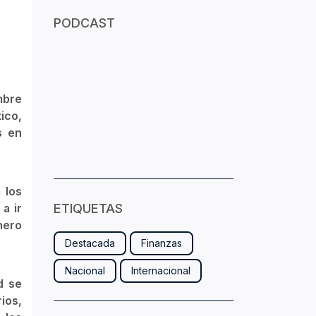
PODCAST
mbre
ico,
s en
 los
a ir
ETIQUETAS
nero
Destacada
Finanzas
Nacional
Internacional
d se
ios,