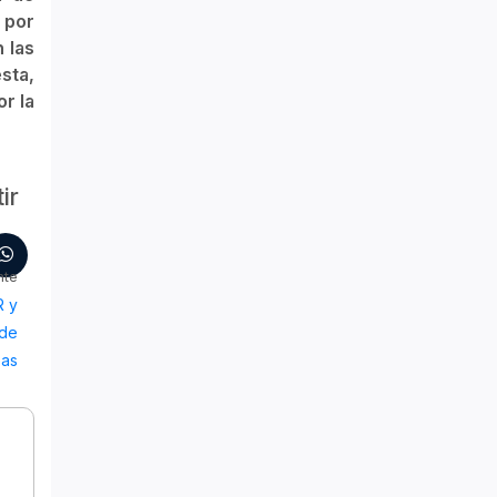
 por
n las
sta,
r la
ir
nte
R y
 de
pas