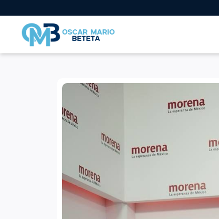
Nacional
En los tiempos de la radio
Entrevistas
Internacional
Deportes
Columnas invitadas