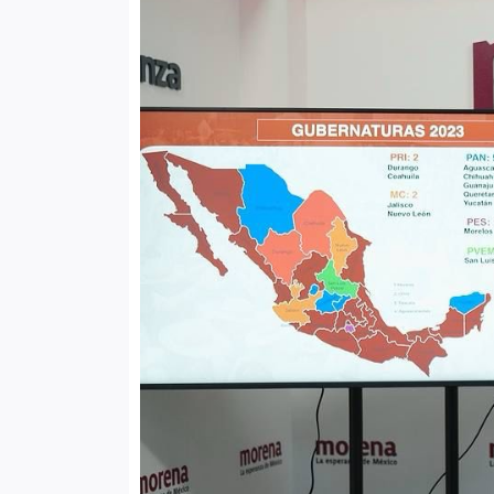
Finanzas
Atrapados en las Redes
Columnas Político Financieras
Principales medios
Nacional