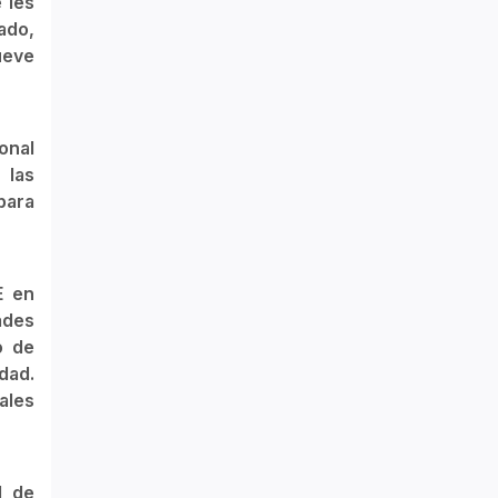
 les
ado,
ueve
onal
 las
para
E en
ades
o de
dad.
ales
l de