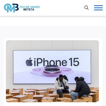
Nacional
En los tiempos de la radio
Entrevistas
Internacional
Deportes
Columnas invitadas
Finanzas