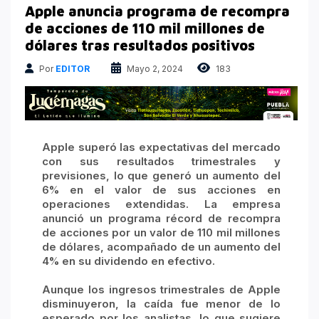
Atrapados en las Redes
Apple anuncia programa de recompra
Columnas Político Financieras
de acciones de 110 mil millones de
dólares tras resultados positivos
Principales medios
Por
EDITOR
Mayo 2, 2024
183
Nacional
Apple superó las expectativas del mercado
con sus resultados trimestrales y
previsiones, lo que generó un aumento del
6% en el valor de sus acciones en
operaciones extendidas. La empresa
anunció un programa récord de recompra
de acciones por un valor de 110 mil millones
de dólares, acompañado de un aumento del
4% en su dividendo en efectivo.
Aunque los ingresos trimestrales de Apple
disminuyeron, la caída fue menor de lo
esperado por los analistas, lo que sugiere